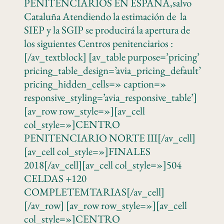
PENITENCIARIOS EN ESPAÑA,salvo
Cataluña Atendiendo la estimación de la
SIEP y la SGIP se producirá la apertura de
los siguientes Centros penitenciarios :
[/av_textblock] [av_table purpose=’pricing’
pricing_table_design=’avia_pricing_default’
pricing_hidden_cells=» caption=»
responsive_styling=’avia_responsive_table’]
[av_row row_style=»][av_cell
col_style=»]CENTRO
PENITENCIARIO NORTE III[/av_cell]
[av_cell col_style=»]FINALES
2018[/av_cell][av_cell col_style=»]504
CELDAS +120
COMPLETEMTARIAS[/av_cell]
[/av_row] [av_row row_style=»][av_cell
col_style=»]CENTRO