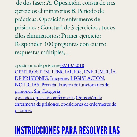
de dos fases: A. Oposición, consta de tres
ejercicios eliminatorios B. Periodo de
prácticas. Oposición enfermeros de
prisiones : Constará de 3 ejercicios , todos
ellos eliminatorios: Primer ejercicio:
Responder 100 preguntas con cuatro
respuestas múltiples,…
oposiciones de prisiones
02/13/2018
CENTROS PENITENCIARIOS
, 
ENFERMERÍA
DE PRISIONES
, 
Imagenes
, 
LEGISLACIÓN
, 
NOTICIAS
, 
Portada
, 
Puestos de funcionarios de
prisiones
, 
Sin Categoria
ejercicios oposición enfermería
, 
Oposición de
enfermería de prisiones
, 
oposiciones de enfermeros de
prisiones
INSTRUCCIONES PARA RESOLVER LAS