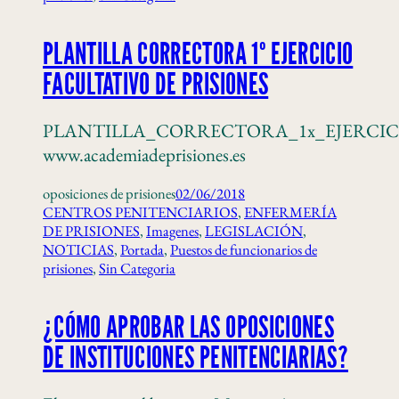
PLANTILLA CORRECTORA 1º EJERCICIO
FACULTATIVO DE PRISIONES
PLANTILLA_CORRECTORA_1x_EJERCIC
www.academiadeprisiones.es
oposiciones de prisiones
02/06/2018
CENTROS PENITENCIARIOS
, 
ENFERMERÍA
DE PRISIONES
, 
Imagenes
, 
LEGISLACIÓN
, 
NOTICIAS
, 
Portada
, 
Puestos de funcionarios de
prisiones
, 
Sin Categoria
¿CÓMO APROBAR LAS OPOSICIONES
DE INSTITUCIONES PENITENCIARIAS?