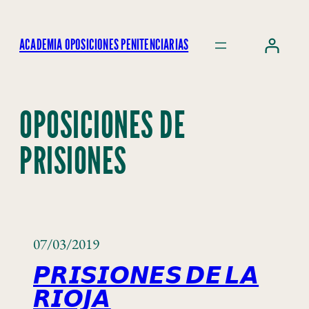
ACADEMIA OPOSICIONES PENITENCIARIAS
OPOSICIONES DE
PRISIONES
07/03/2019
𝙋𝙍𝙄𝙎𝙄𝙊𝙉𝙀𝙎 𝘿𝙀 𝙇𝘼
𝙍𝙄𝙊𝙅𝘼