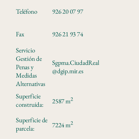
Teléfono
926 20 07 97
Fax
926 21 93 74
Servicio
Gestión de
Sgpma.CiudadReal
Penas y
@dgip.mir.es
Medidas
Alternativas
Superficie
2
2587 m
construida:
Superficie de
2
7224 m
parcela: