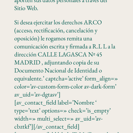
Sitio Web.
Si desea ejercitar los derechos ARCO
(acceso, rectificación, cancelación y
oposición) le rogamos remita una
comunicación escrita y firmada a R.L L a la
dirección CALLE LAGASCA Nº 45
MADRID , adjuntando copia de su
Documento Nacional de Identidad o
equivalente.’ captcha=’active’ form_align=»
color=’av-custom-form-color av-dark-form’
av_uid=’av-dgtasv’]
[av_contact_field label=’Nombre ‘
type=’text’ options=» check=’is_empty’
width=» multi_select=» av_uid=’av-
cbztkf’][/av_contact_field]