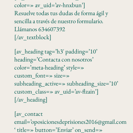
color=» av_uid=’av-hnxbun’]
Resuelve todas tus dudas de forma ágil y
sencilla a través de nuestro formulario.
Llámanos 634607392
[/av_textblock]
[av_heading tag=’h3′ padding=’10’
heading=’Contacta con nosotros’
color=’meta-heading’ style=»
custom_font=» size=»
subheading_active=» subheading_size=’10’
custom_class=» av_uid=’av-flzain’]
[/av_heading]
[av_contact
email=’oposicionesdeprisiones2016@gmail.com
‘ title=» button=’Enviar’ on_send=»