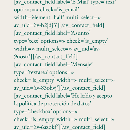
[av_contact_field label=’E-Mail’ type=’text’
options=» check=’is_email’
width=’element_half’ multi_select=»
av_uid=’av-b2jdj3′][/av_contact_field]
[av_contact_field label=’Asunto’
type=’text’ options=» check=’is_empty’
width=» multi_select=» av_uid=’av-
9uostr’][/av_contact_field]
[av_contact_field label=’Mensaje’
type=’textarea’ options=»
check=’is_empty’ width=» multi_select=»
av_uid=’av-83ohvj’][/av_contact_field]
[av_contact_field label=’He leído y acepto
la política de protección de datos’
type=’checkbox’ options=»
check=’is_empty’ width=» multi_select=»
av_uid=’av-6azbkf’][/av_contact_field]