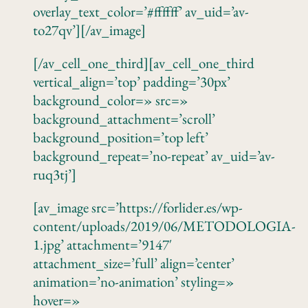
overlay_text_color=’#ffffff’ av_uid=’av-
to27qv’][/av_image]
[/av_cell_one_third][av_cell_one_third
vertical_align=’top’ padding=’30px’
background_color=» src=»
background_attachment=’scroll’
background_position=’top left’
background_repeat=’no-repeat’ av_uid=’av-
ruq3tj’]
[av_image src=’https://forlider.es/wp-
content/uploads/2019/06/METODOLOGIA-
1.jpg’ attachment=’9147′
attachment_size=’full’ align=’center’
animation=’no-animation’ styling=»
hover=»