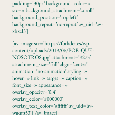
padding=’30px’ background_color=»
src=» background_attachment=’scroll’
background_position=’top left’
background_repeat=’no-repeat’ av_uid=’av-
xhxcl3′]
[av_image src=’https://forlider.es/wp-
content/uploads/2019/06/POR-QUE-
NOSOTROS.jpg’ attachment=’9275′
attachment_size=’full’ align=’center’
animation=’no-animation’ styling=»
hover=» link=» target=» caption=»
font_size=» appearance=»
overlay_opacity=’0.4′
overlay_color=’#000000′
overlay_text_color=’#ffffff’ av_uid=’av-
wgqm53′][/av_image]