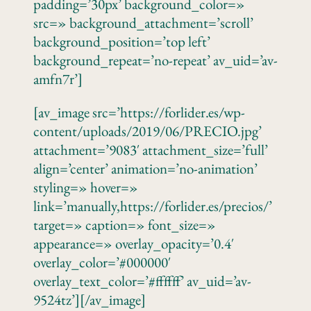
padding=’30px’ background_color=»
src=» background_attachment=’scroll’
background_position=’top left’
background_repeat=’no-repeat’ av_uid=’av-
amfn7r’]
[av_image src=’https://forlider.es/wp-
content/uploads/2019/06/PRECIO.jpg’
attachment=’9083′ attachment_size=’full’
align=’center’ animation=’no-animation’
styling=» hover=»
link=’manually,https://forlider.es/precios/’
target=» caption=» font_size=»
appearance=» overlay_opacity=’0.4′
overlay_color=’#000000′
overlay_text_color=’#ffffff’ av_uid=’av-
9524tz’][/av_image]