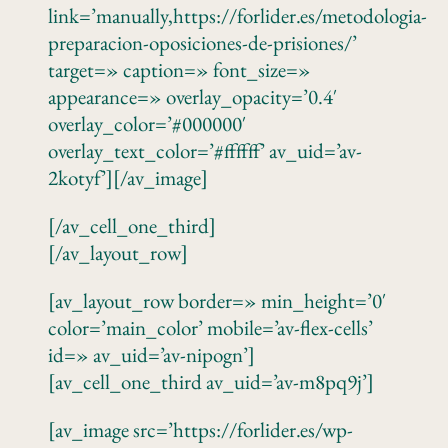
link=’manually,https://forlider.es/metodologia-
preparacion-oposiciones-de-prisiones/’
target=» caption=» font_size=»
appearance=» overlay_opacity=’0.4′
overlay_color=’#000000′
overlay_text_color=’#ffffff’ av_uid=’av-
2kotyf’][/av_image]
[/av_cell_one_third]
[/av_layout_row]
[av_layout_row border=» min_height=’0′
color=’main_color’ mobile=’av-flex-cells’
id=» av_uid=’av-nipogn’]
[av_cell_one_third av_uid=’av-m8pq9j’]
[av_image src=’https://forlider.es/wp-