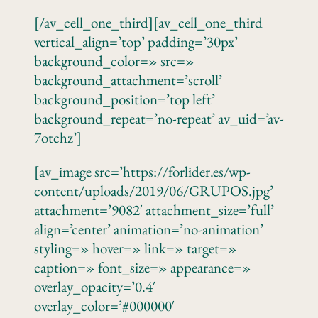
[/av_cell_one_third][av_cell_one_third
vertical_align=’top’ padding=’30px’
background_color=» src=»
background_attachment=’scroll’
background_position=’top left’
background_repeat=’no-repeat’ av_uid=’av-
7otchz’]
[av_image src=’https://forlider.es/wp-
content/uploads/2019/06/GRUPOS.jpg’
attachment=’9082′ attachment_size=’full’
align=’center’ animation=’no-animation’
styling=» hover=» link=» target=»
caption=» font_size=» appearance=»
overlay_opacity=’0.4′
overlay_color=’#000000′