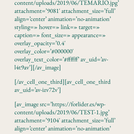
content/uploads/2019/06/TEMARIO.jpg’
attachment=’9081′ attachment_size=’full’
align=’center’ animation=’no-animation’
styling=» hover=» link=» target=»
caption=» font_size=» appearance=»
overlay_opacity=’0.4′
overlay_color=’#000000′
overlay_text_color=’#ffffff’ av_uid=’av-
l4t9av’][/av_image]
[/av_cell_one_third][av_cell_one_third
av_uid=’av-izv72v’]
[av_image src=’https://forlider.es/wp-
content/uploads/2019/06/TEST-1.jpg’
attachment=’9104′ attachment_size=’full’
align=’center’ animation=’no-animation’