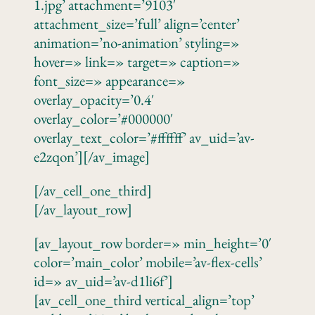
1.jpg’ attachment=’9103′
attachment_size=’full’ align=’center’
animation=’no-animation’ styling=»
hover=» link=» target=» caption=»
font_size=» appearance=»
overlay_opacity=’0.4′
overlay_color=’#000000′
overlay_text_color=’#ffffff’ av_uid=’av-
e2zqon’][/av_image]
[/av_cell_one_third]
[/av_layout_row]
[av_layout_row border=» min_height=’0′
color=’main_color’ mobile=’av-flex-cells’
id=» av_uid=’av-d1li6f’]
[av_cell_one_third vertical_align=’top’