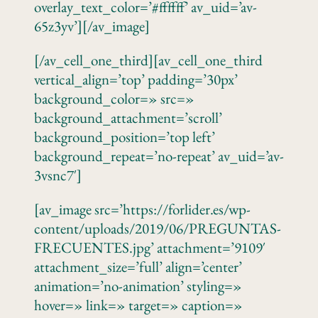
overlay_text_color=’#ffffff’ av_uid=’av-
65z3yv’][/av_image]
[/av_cell_one_third][av_cell_one_third
vertical_align=’top’ padding=’30px’
background_color=» src=»
background_attachment=’scroll’
background_position=’top left’
background_repeat=’no-repeat’ av_uid=’av-
3vsnc7′]
[av_image src=’https://forlider.es/wp-
content/uploads/2019/06/PREGUNTAS-
FRECUENTES.jpg’ attachment=’9109′
attachment_size=’full’ align=’center’
animation=’no-animation’ styling=»
hover=» link=» target=» caption=»