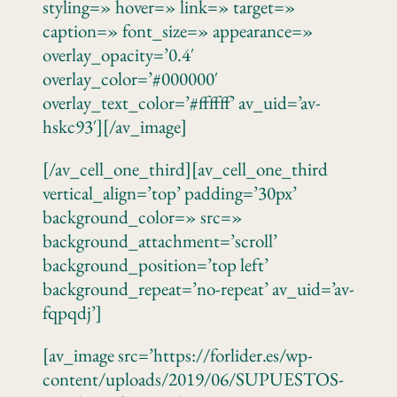
styling=» hover=» link=» target=»
caption=» font_size=» appearance=»
overlay_opacity=’0.4′
overlay_color=’#000000′
overlay_text_color=’#ffffff’ av_uid=’av-
hskc93′][/av_image]
[/av_cell_one_third][av_cell_one_third
vertical_align=’top’ padding=’30px’
background_color=» src=»
background_attachment=’scroll’
background_position=’top left’
background_repeat=’no-repeat’ av_uid=’av-
fqpqdj’]
[av_image src=’https://forlider.es/wp-
content/uploads/2019/06/SUPUESTOS-