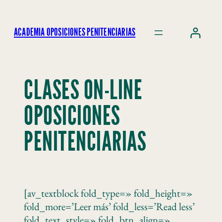
ACADEMIA OPOSICIONES PENITENCIARIAS
CLASES ON-LINE
OPOSICIONES
PENITENCIARIAS
[av_textblock fold_type=» fold_height=»
fold_more=’Leer más’ fold_less=’Read less’
fold_text_style=» fold_btn_align=»