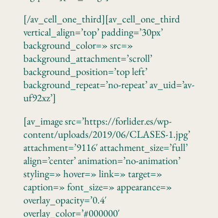
[/av_cell_one_third][av_cell_one_third
vertical_align=’top’ padding=’30px’
background_color=» src=»
background_attachment=’scroll’
background_position=’top left’
background_repeat=’no-repeat’ av_uid=’av-
uf92xz’]
[av_image src=’https://forlider.es/wp-
content/uploads/2019/06/CLASES-1.jpg’
attachment=’9116′ attachment_size=’full’
align=’center’ animation=’no-animation’
styling=» hover=» link=» target=»
caption=» font_size=» appearance=»
overlay_opacity=’0.4′
overlay_color=’#000000′