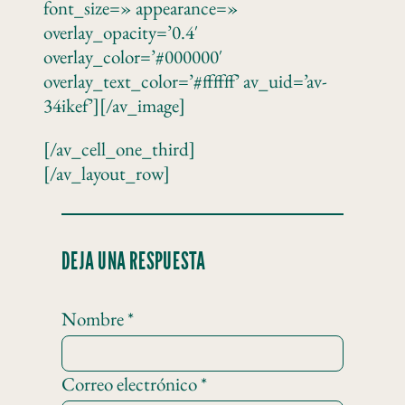
font_size=» appearance=»
overlay_opacity=’0.4′
overlay_color=’#000000′
overlay_text_color=’#ffffff’ av_uid=’av-
34ikef’][/av_image]
[/av_cell_one_third]
[/av_layout_row]
DEJA UNA RESPUESTA
Nombre
*
Correo electrónico
*