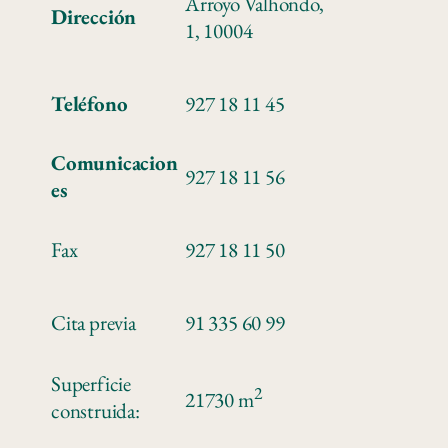
Arroyo Valhondo,
Dirección
1, 10004
Teléfono
927 18 11 45
Comunicacion
927 18 11 56
es
Fax
927 18 11 50
Cita previa
91 335 60 99
Superficie
2
21730 m
construida: