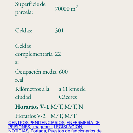
Superficie de
2
70000 m
parcela:
Celdas:
301
Celdas
complementaria
22
s:
Ocupación media
600
real
Kilómetros a la
a 11 kms de
ciudad
Cáceres
Horarios V-1
M/T, M/T, N
Horarios V-2
M/T, M/T
CENTROS PENITENCIARIOS
, 
ENFERMERÍA DE
PRISIONES
, 
Imagenes
, 
LEGISLACIÓN
, 
NOTICIAS
, 
Portada
, 
Puestos de funcionarios de